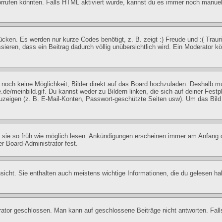
ufen könnten. Falls HTML aktiviert wurde, kannst du es immer noch manuell 
cken. Es werden nur kurze Codes benötigt, z. B. zeigt :) Freude und :( Trauri
sieren, dass ein Beitrag dadurch völlig unübersichtlich wird. Ein Moderator k
es noch keine Möglichkeit, Bilder direkt auf das Board hochzuladen. Deshalb 
.de/meinbild.gif. Du kannst weder zu Bildern linken, die sich auf deiner Festp
nzuzeigen (z. B. E-Mail-Konten, Passwort-geschützte Seiten usw). Um das Bi
st sie so früh wie möglich lesen. Ankündigungen erscheinen immer am Anfang
r Board-Administrator fest.
cht. Sie enthalten auch meistens wichtige Informationen, die du gelesen ha
r geschlossen. Man kann auf geschlossene Beiträge nicht antworten. Falls 