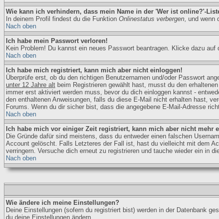
Wie kann ich verhindern, dass mein Name in der 'Wer ist online?'-List
In deinem Profil findest du die Funktion
Onlinestatus verbergen
, und wenn d
Nach oben
Ich habe mein Passwort verloren!
Kein Problem! Du kannst ein neues Passwort beantragen. Klicke dazu auf 
Nach oben
Ich habe mich registriert, kann mich aber nicht einloggen!
Überprüfe erst, ob du den richtigen Benutzernamen und/oder Passwort ange
unter 12 Jahre alt
beim Registrieren gewählt hast, musst du den erhaltenen An
immer erst aktiviert werden muss, bevor du dich einloggen kannst - entweder
den enthaltenen Anweisungen, falls du diese E-Mail nicht erhalten hast, v
Forums. Wenn du dir sicher bist, dass die angegebene E-Mail-Adresse richti
Nach oben
Ich habe mich vor einiger Zeit registriert, kann mich aber nicht mehr 
Die Gründe dafür sind meistens, dass du entweder einen falschen Username
Account gelöscht. Falls Letzteres der Fall ist, hast du vielleicht mit de
verringern. Versuche dich erneut zu registrieren und tauche wieder ein in d
Nach oben
Wie ändere ich meine Einstellungen?
Deine Einstellungen (sofern du registriert bist) werden in der Datenbank ge
du deine Einstellungen ändern