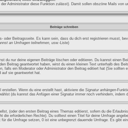
ls der Administrator diese Funktion zulässt). Damit sollen obszöne Mails vo
Beiträge schreiben
- oder Beitragsseite. Es kann sein, dass du dich erst registrieren musst, be
annst an Umfragen teilnehmen, usw.
-Liste)
t du nur deine eigenen Beiträge löschen oder editieren. Du kannst einen Beitr
 den Beitrag geantwortet haben, wirst du einen kleinen Text unterhalb des Beit
, falls ein Moderator oder Administrator den Beitrag editiert hat (Sie sollten 
auf sie geantwortet hat.
erstellen. Wenn du eine erstellt hast, aktiviere die
Signatur anhängen
-Funkti
wählst (du kannst das Anfügen einer Signatur immer noch verhindern, indem d
lst, (oder den ersten Beitrag eines Themas editierst, sofern du die Erlaubnis
ht die erforderlichen Rechte). Du solltest einen Titel für deine Umfrage ang
it für die Umfrage setzen, 0 ist eine unbegrenzt dauernde Umfrage. Es gibt ei