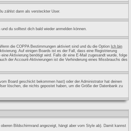
Du zählst dann als versteckter User.
 und du solltest dich bald wieder anmelden können.
t: Wenn die COPPA Bestimmungen aktiviert sind und du die Option
Ich bin
tivierung. Auf einigen Boards ist es der Fall, dass eine Registrierung
eine Aktivierung benötigt wird. Falls dir eine E-Mail zugesandt wurde, folge
rauch der Account-Aktivierungen ist die Verhinderung eines Missbrauchs des
 vom Board geschickt bekommen hast) oder der Administrator hat deinen
g User löschen, die nichts gepostet haben, um die Größe der Datenbank zu
 oberen Bildschirmrand angezeigt, hängt aber vom Style ab). Damit kannst