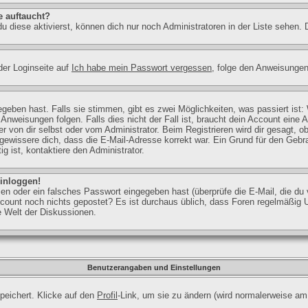
e auftaucht?
u diese aktivierst, können dich nur noch Administratoren in der Liste sehen. 
der Loginseite auf
Ich habe mein Passwort vergessen
, folge den Anweisungen
geben hast. Falls sie stimmen, gibt es zwei Möglichkeiten, was passiert is
weisungen folgen. Falls dies nicht der Fall ist, braucht dein Account eine Ak
 von dir selbst oder vom Administrator. Beim Registrieren wird dir gesagt, ob 
ergewissere dich, dass die E-Mail-Adresse korrekt war. Ein Grund für den Geb
g ist, kontaktiere den Administrator.
einloggen!
n oder ein falsches Passwort eingegeben hast (überprüfe die E-Mail, die du
m Account noch nichts gepostet? Es ist durchaus üblich, dass Foren regelmäßi
ie Welt der Diskussionen.
Benutzerangaben und Einstellungen
speichert. Klicke auf den
Profil
-Link, um sie zu ändern (wird normalerweise am