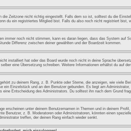
e Zeitzone nicht richtig eingestellt. Falls dem so ist, solltest du die Einstel
 du ein registriertes Mitglied bist. Falls du also noch nicht registriert bist, 
Zeiten immer noch nicht stimmen, kann es daran liegen, dass das System auf 
tunde Differenz zwischen deiner gewählten und der Boardzeit kommen.
nicht installiert hat oder das Board wurde noch nicht in deine Sprache übers
erne selber eine Übersetzung schreiben. Weitere Informationen erhältst du auf 
ehört zu deinem Rang, z. B. Punkte oder Sterne, die anzeigen, wie viele Be
ise ein Einzelstück und an den Benutzer gebunden. Es liegt am Administrator, 
 eine Entscheidung des Administrators. Du solltest ihn nach dem Grund frag
nge erscheinen unter deinem Benutzernamen in Themen und in deinem Profil,
e Benutzer, z. B. Moderatoren oder Administratoren, könnten einen spezielle
inistrator treffen, der deinen Rang einfach wieder senkt.
aufgefordert, mich einzuloggen!