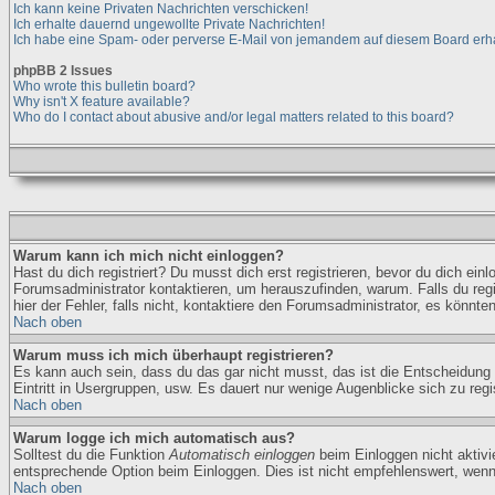
Ich kann keine Privaten Nachrichten verschicken!
Ich erhalte dauernd ungewollte Private Nachrichten!
Ich habe eine Spam- oder perverse E-Mail von jemandem auf diesem Board erha
phpBB 2 Issues
Who wrote this bulletin board?
Why isn't X feature available?
Who do I contact about abusive and/or legal matters related to this board?
Warum kann ich mich nicht einloggen?
Hast du dich registriert? Du musst dich erst registrieren, bevor du dich e
Forumsadministrator kontaktieren, um herauszufinden, warum. Falls du regi
hier der Fehler, falls nicht, kontaktiere den Forumsadministrator, es könnte
Nach oben
Warum muss ich mich überhaupt registrieren?
Es kann auch sein, dass du das gar nicht musst, das ist die Entscheidung d
Eintritt in Usergruppen, usw. Es dauert nur wenige Augenblicke sich zu regist
Nach oben
Warum logge ich mich automatisch aus?
Solltest du die Funktion
Automatisch einloggen
beim Einloggen nicht aktivi
entsprechende Option beim Einloggen. Dies ist nicht empfehlenswert, wenn d
Nach oben