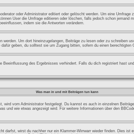
rator oder Administrator editiert oder gelöscht werden. Um eine Umfrage zu 
nnen User die Umfrage editieren oder löschen, falls jedoch schon jemand mi
beeinflussen, indem sie die Antworten verändern.
erden. Um dort hineinzugelangen, Beiträge zu lesen oder zu schreiben usw.,
afür geben, du solltest sie um Zugang bitten, sofern du einen berechtigten 
 Beeinflussung des Ergebnisses verhindert. Falls du dich registriert hast un
Was man in und mit Beiträgen tun kann
wird vom Administrator festgelegt. Du kannst es auch in einzelnen Beiträge
was und wie etwas angezeigt wird. Für weitere Informationen über den BBCode s
ht darfst, wirst du nachher nur ein Klammer-Wirrwarr wieder finden. Dies ist 