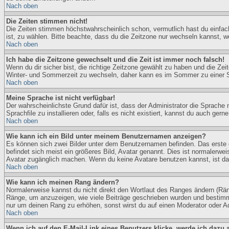
Nach oben
Die Zeiten stimmen nicht!
Die Zeiten stimmen höchstwahrscheinlich schon, vermutlich hast du einfach di
ist, zu wählen. Bitte beachte, dass du die Zeitzone nur wechseln kannst, wenn
Nach oben
Ich habe die Zeitzone gewechselt und die Zeit ist immer noch falsch!
Wenn du dir sicher bist, die richtige Zeitzone gewählt zu haben und die 
Winter- und Sommerzeit zu wechseln, daher kann es im Sommer zu einer S
Nach oben
Meine Sprache ist nicht verfügbar!
Der wahrscheinlichste Grund dafür ist, dass der Administrator die Sprache 
Sprachfile zu installieren oder, falls es nicht existiert, kannst du auch g
Nach oben
Wie kann ich ein Bild unter meinem Benutzernamen anzeigen?
Es können sich zwei Bilder unter dem Benutzernamen befinden. Das erste g
befindet sich meist ein größeres Bild, Avatar genannt. Dies ist normalerwe
Avatar zugänglich machen. Wenn du keine Avatare benutzen kannst, ist das
Nach oben
Wie kann ich meinen Rang ändern?
Normalerweise kannst du nicht direkt den Wortlaut des Ranges ändern (Rä
Ränge, um anzuzeigen, wie viele Beiträge geschrieben wurden und bestimmt
nur um deinen Rang zu erhöhen, sonst wirst du auf einen Moderator oder Adm
Nach oben
Wenn ich auf den E-Mail-Link eines Benutzers klicke, werde ich dazu 