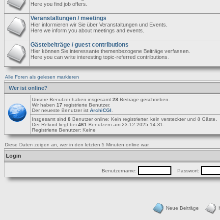
Here you find job offers.
Veranstaltungen / meetings
Hier informieren wir Sie über Veranstaltungen und Events.
Here we inform you about meetings and events.
Gästebeiträge / guest contributions
Hier können Sie interessante themenbezogene Beiträge verfassen.
Here you can write interesting topic-referred contributions.
Alle Foren als gelesen markieren
Wer ist online?
Unsere Benutzer haben insgesamt
28
Beiträge geschrieben.
Wir haben
17
registrierte Benutzer.
Der neueste Benutzer ist
ArchiCGI
.
Insgesamt sind
8
Benutzer online: Kein registrierter, kein versteckter und 8 Gäste.
Der Rekord liegt bei
461
Benutzern am 23.12.2025 14:31.
Registrierte Benutzer: Keine
Diese Daten zeigen an, wer in den letzten 5 Minuten online war.
Login
Benutzername:
Passwort:
Neue Beiträge