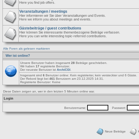
Here you find job offers.
Veranstaltungen / meetings
Hier informieren wir Sie über Veranstaltungen und Events.
Here we inform you about meetings and events.
Gästebeiträge / guest contributions
Hier können Sie interessante themenbezogene Beiträge verfassen.
Here you can write interesting topic-referred contributions.
Alle Foren als gelesen markieren
Wer ist online?
Unsere Benutzer haben insgesamt
28
Beiträge geschrieben.
Wir haben
17
registrierte Benutzer.
Der neueste Benutzer ist
ArchiCGI
.
Insgesamt sind
6
Benutzer online: Kein registrierter, kein versteckter und 6 Gäste.
Der Rekord liegt bei
461
Benutzern am 23.12.2025 14:31.
Registrierte Benutzer: Keine
Diese Daten zeigen an, wer in den letzten 5 Minuten online war.
Login
Benutzername:
Passwort:
Neue Beiträge