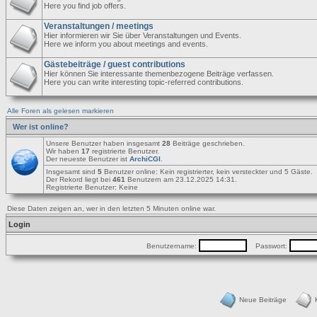
Here you find job offers.
Veranstaltungen / meetings
Hier informieren wir Sie über Veranstaltungen und Events.
Here we inform you about meetings and events.
Gästebeiträge / guest contributions
Hier können Sie interessante themenbezogene Beiträge verfassen.
Here you can write interesting topic-referred contributions.
Alle Foren als gelesen markieren
Wer ist online?
Unsere Benutzer haben insgesamt
28
Beiträge geschrieben.
Wir haben
17
registrierte Benutzer.
Der neueste Benutzer ist
ArchiCGI
.
Insgesamt sind
5
Benutzer online: Kein registrierter, kein versteckter und 5 Gäste.
Der Rekord liegt bei
461
Benutzern am 23.12.2025 14:31.
Registrierte Benutzer: Keine
Diese Daten zeigen an, wer in den letzten 5 Minuten online war.
Login
Benutzername:
Passwort:
Neue Beiträge