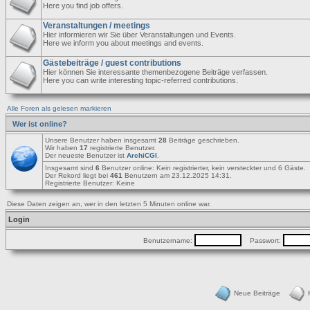
Here you find job offers.
Veranstaltungen / meetings
Hier informieren wir Sie über Veranstaltungen und Events.
Here we inform you about meetings and events.
Gästebeiträge / guest contributions
Hier können Sie interessante themenbezogene Beiträge verfassen.
Here you can write interesting topic-referred contributions.
Alle Foren als gelesen markieren
Wer ist online?
Unsere Benutzer haben insgesamt
28
Beiträge geschrieben.
Wir haben
17
registrierte Benutzer.
Der neueste Benutzer ist
ArchiCGI
.
Insgesamt sind
6
Benutzer online: Kein registrierter, kein versteckter und 6 Gäste.
Der Rekord liegt bei
461
Benutzern am 23.12.2025 14:31.
Registrierte Benutzer: Keine
Diese Daten zeigen an, wer in den letzten 5 Minuten online war.
Login
Benutzername:
Passwort:
Neue Beiträge