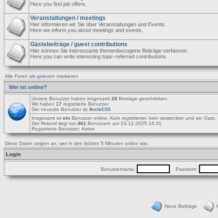
Here you find job offers.
Veranstaltungen / meetings
Hier informieren wir Sie über Veranstaltungen und Events.
Here we inform you about meetings and events.
Gästebeiträge / guest contributions
Hier können Sie interessante themenbezogene Beiträge verfassen.
Here you can write interesting topic-referred contributions.
Alle Foren als gelesen markieren
Wer ist online?
Unsere Benutzer haben insgesamt
28
Beiträge geschrieben.
Wir haben
17
registrierte Benutzer.
Der neueste Benutzer ist
ArchiCGI
.
Insgesamt ist
ein
Benutzer online: Kein registrierter, kein versteckter und ein Gast
Der Rekord liegt bei
461
Benutzern am 23.12.2025 14:31.
Registrierte Benutzer: Keine
Diese Daten zeigen an, wer in den letzten 5 Minuten online war.
Login
Benutzername:
Passwort:
Neue Beiträge