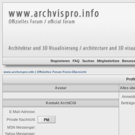
Registrieren
FAQ
Suchen
Mitgliederliste
Benutze
www.archvispro.info | Offizielles Forum Foren-Übersicht
Profi
Avatar
Alles üb
Anmeld
Kontakt ArchiCGI
Beiträg
E-Mail-Adresse:
Private Nachricht:
MSN Messenger:
Yahoo Messenger: