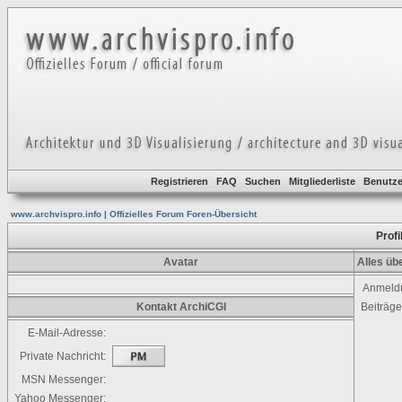
Registrieren
FAQ
Suchen
Mitgliederliste
Benutze
www.archvispro.info | Offizielles Forum Foren-Übersicht
Profi
Avatar
Alles üb
Anmeld
Kontakt ArchiCGI
Beiträg
E-Mail-Adresse:
Private Nachricht:
MSN Messenger:
Yahoo Messenger: