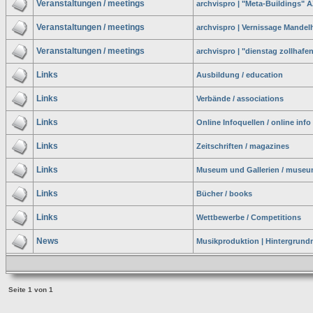
Veranstaltungen / meetings
archvispro | "Meta-Buildings" A
Veranstaltungen / meetings
archvispro | Vernissage Mandel
Veranstaltungen / meetings
archvispro | "dienstag zollhafe
Links
Ausbildung / education
Links
Verbände / associations
Links
Online Infoquellen / online inf
Links
Zeitschriften / magazines
Links
Museum und Gallerien / museum
Links
Bücher / books
Links
Wettbewerbe / Competitions
News
Musikproduktion | Hintergrun
Seite
1
von
1