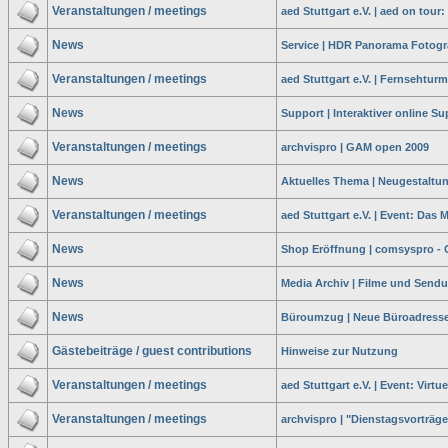
Veranstaltungen / meetings
aed Stuttgart e.V. | aed on tour:
News
Service | HDR Panorama Fotogra
Veranstaltungen / meetings
aed Stuttgart e.V. | Fernsehturm
News
Support | Interaktiver online S
Veranstaltungen / meetings
archvispro | GAM open 2009
News
Aktuelles Thema | Neugestaltun
Veranstaltungen / meetings
aed Stuttgart e.V. | Event: Da
News
Shop Eröffnung | comsyspro -
News
Media Archiv | Filme und Sen
News
Büroumzug | Neue Büroadresse 
Gästebeiträge / guest contributions
Hinweise zur Nutzung
Veranstaltungen / meetings
aed Stuttgart e.V. | Event: Virtu
Veranstaltungen / meetings
archvispro | "Dienstagsvorträg