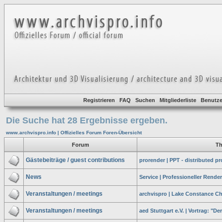
Registrieren
FAQ
Suchen
Mitgliederliste
Benutze
Die Suche hat 28 Ergebnisse ergeben.
www.archvispro.info | Offizielles Forum Foren-Übersicht
Forum
T
Gästebeiträge / guest contributions
prorender | PPT - distributed p
News
Service | Professioneller Rende
Veranstaltungen / meetings
archvispro | Lake Constance C
Veranstaltungen / meetings
aed Stuttgart e.V. | Vortrag: "