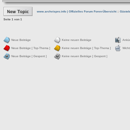
www.archvispro.info | Offizielles Forum Foren-Übersicht
::
Gästebe
Seite
1
von
1
Neue Beiträge
Keine neuen Beiträge
Ankü
Neue Beiträge [ Top-Thema ]
Keine neuen Beiträge [ Top-Thema ]
Wicht
Neue Beiträge [ Gesperrt ]
Keine neuen Beiträge [ Gesperrt ]