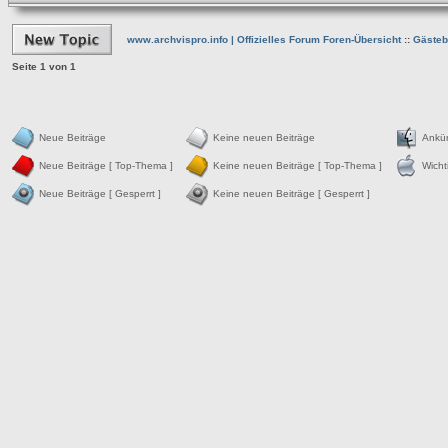
www.archvispro.info | Offizielles Forum Foren-Übersicht
::
Gästebe
Seite
1
von
1
Neue Beiträge
Keine neuen Beiträge
Ankü
Neue Beiträge [ Top-Thema ]
Keine neuen Beiträge [ Top-Thema ]
Wicht
Neue Beiträge [ Gesperrt ]
Keine neuen Beiträge [ Gesperrt ]