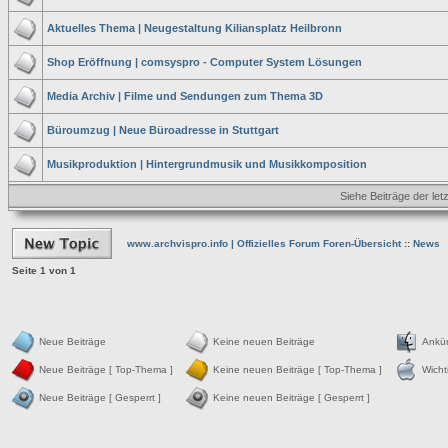
Aktuelles Thema | Neugestaltung Kiliansplatz Heilbronn
Shop Eröffnung | comsyspro - Computer System Lösungen
Media Archiv | Filme und Sendungen zum Thema 3D
Büroumzug | Neue Büroadresse in Stuttgart
Musikproduktion | Hintergrundmusik und Musikkomposition
Siehe Beiträge der let
www.archvispro.info | Offizielles Forum Foren-Übersicht
::
News
Seite
1
von
1
Neue Beiträge
Keine neuen Beiträge
Ankü
Neue Beiträge [ Top-Thema ]
Keine neuen Beiträge [ Top-Thema ]
Wicht
Neue Beiträge [ Gesperrt ]
Keine neuen Beiträge [ Gesperrt ]