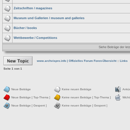
Zeitschriften / magazines
Museum und Gallerien / museum and galleries
Bücher / books
Wettbewerbe / Competitions
Siehe Beiträge der let
www.archvispro.info | Offizielles Forum Foren-Übersicht
::
Links
Seite
1
von
1
Neue Beiträge
Keine neuen Beiträge
Ankü
Neue Beiträge [ Top-Thema ]
Keine neuen Beiträge [ Top-Thema ]
Wicht
Neue Beiträge [ Gesperrt ]
Keine neuen Beiträge [ Gesperrt ]