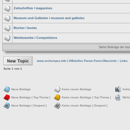
Zeitschriften / magazines
Museum und Gallerien / museum and galleries
Bücher / books
Wettbewerbe / Competitions
Siehe Beiträge der let
www.archvispro.info | Offizielles Forum Foren-Übersicht
::
Links
Seite
1
von
1
Neue Beiträge
Keine neuen Beiträge
Ankü
Neue Beiträge [ Top-Thema ]
Keine neuen Beiträge [ Top-Thema ]
Wicht
Neue Beiträge [ Gesperrt ]
Keine neuen Beiträge [ Gesperrt ]