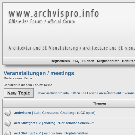
Registrieren
FAQ
Suchen
Mitgliederliste
Benutze
Veranstaltungen / meetings
Moderatoren
: Keine
Benutzer in diesem Forum: Keine
www.archvispro.info | Offizielles Forum Foren-Übersicht
::
Verans
Themen
archvispro | Lake Constance Challenge (LCC open)
aed Stuttgart e.V. | Vortrag: "Der schöne Schein…"
aed Stuttgart e.V. | aed on tour: Digitale Welten