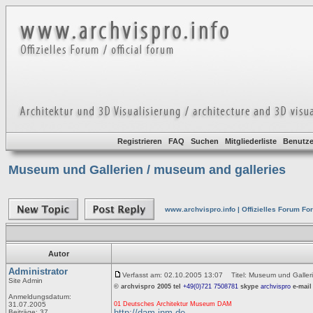
Registrieren
FAQ
Suchen
Mitgliederliste
Benutze
Museum und Gallerien / museum and galleries
www.archvispro.info | Offizielles Forum Fo
Autor
Administrator
Verfasst am: 02.10.2005 13:07
Titel: Museum und Galleri
Site Admin
© archvispro 2005
tel
+49(0)721 7508781
skype
archvispro
e-mail
Anmeldungsdatum:
31.07.2005
01 Deutsches Architektur Museum DAM
http://dam.inm.de
Beiträge: 37