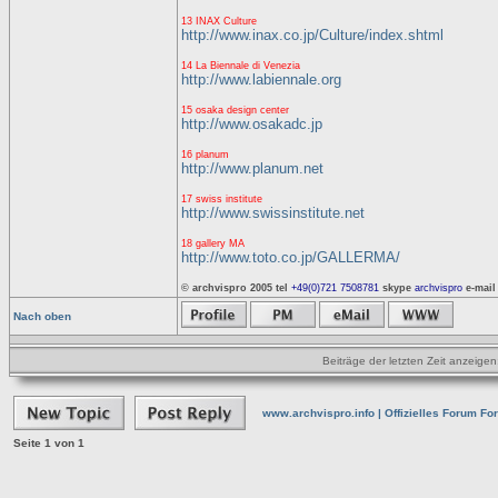
13 INAX Culture
http://www.inax.co.jp/Culture/index.shtml
14 La Biennale di Venezia
http://www.labiennale.org
15 osaka design center
http://www.osakadc.jp
16 planum
http://www.planum.net
17 swiss institute
http://www.swissinstitute.net
18 gallery MA
http://www.toto.co.jp/GALLERMA/
© archvispro 2005
tel
+49(0)721 7508781
skype
archvispro
e-mail
Nach oben
Beiträge der letzten Zeit anzeigen
www.archvispro.info | Offizielles Forum Fo
Seite
1
von
1